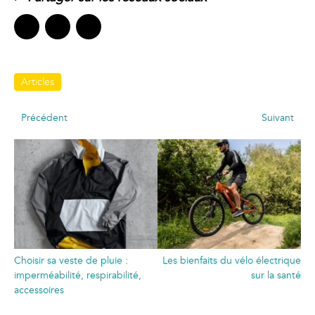
Articles
Article
Art
Navigation
Précédent
Suivant
précédent:
sui
de
l’article
Choisir sa veste de pluie :
Les bienfaits du vélo électrique
imperméabilité, respirabilité,
sur la santé
accessoires