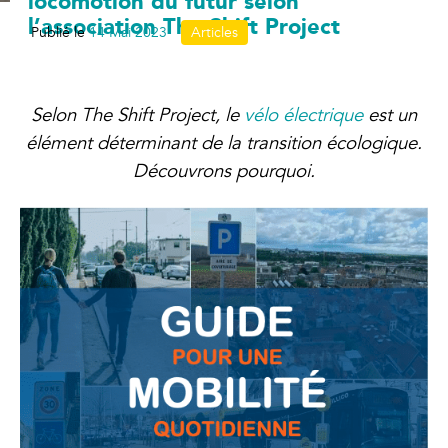
locomotion du futur selon
l’association The Shift Project
Publié le
14 Mai 2023
Articles
Selon The Shift Project, le
vélo électrique
est un
élément déterminant de la transition écologique.
Découvrons pourquoi.