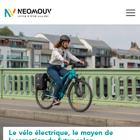
Aller
au
contenu
Blog de NEOMOUV
Living E-bikes since 2003
Le vélo électrique, le moyen de