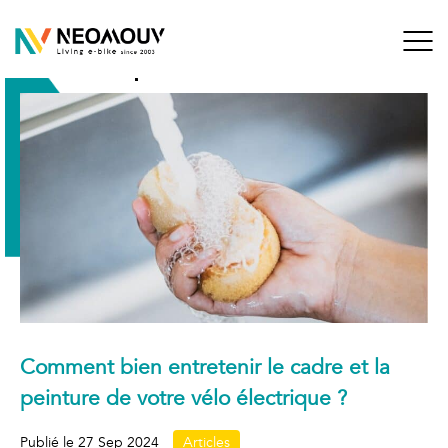
Aller
au
contenu
Mois :
septembre 2024
Blog de NEOMOUV
Living E-bikes since 2003
Comment bien entretenir le cadre et la
peinture de votre vélo électrique ?
Publié le
27 Sep 2024
Articles