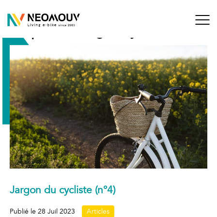
Aller
au
contenu
Étiquette :
Jargon cycliste
Blog de NEOMOUV
Living E-bikes since 2003
Jargon du cycliste (n°4)
Publié le
28 Juil 2023
Articles